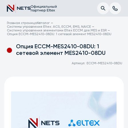
Официальный
партнер Eltex
Главная страница
Каталог
Системы управления Eltex: ACS, ECCM, EMS, NAICE
Система управления элементами Eltex ECCM для MES и ESR
Опция ECCM-MES2410-08DU: 1 сетевой элемент MES2410-08DU
Опция ECCM-MES2410-08DU: 1
сетевой элемент MES2410-08DU
Артикул:
ECCM-MES2410-08DU