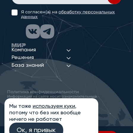
Я согласен(а) на
обработку персональных
данных
Компания
Решения
База знаний
Политика конфиденциальности
Информация на сайте носит ознакомительный
характер и не является публичной офертой,
определяемой положениями статьи 437
Мы тоже
используем куки
,
Гражданского кодекса РФ
потому что без них вообще
© 2013-2026 Новые Сети Интеграция
ничего не работает
Ок, я привык