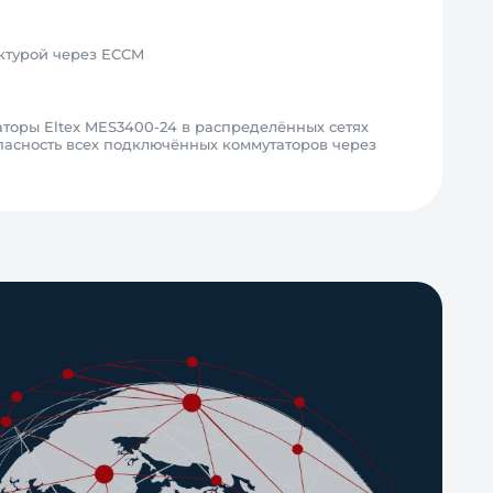
ктурой через ECCM
торы Eltex MES3400-24 в распределённых сетях
пасность всех подключённых коммутаторов через