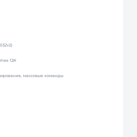
032v2)
ames 12K
пирование, массовые команды