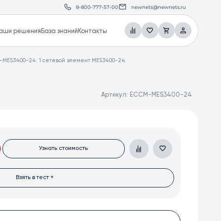
8-800-777-57-00
newnets@newnets.ru
аши решения
База знаний
Контакты
MES3400-24: 1 сетевой элемент MES3400-24
Артикул:
ECCM-MES3400-24
Узнать стоимость
Взять в тест +