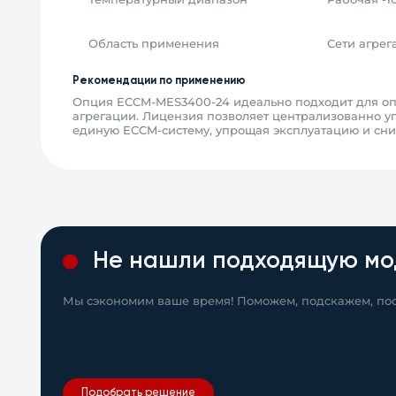
Область применения
Сети агрег
Рекомендации по применению
Опция ECCM-MES3400-24 идеально подходит для опе
агрегации. Лицензия позволяет централизованно у
единую ECCM-систему, упрощая эксплуатацию и сн
Не нашли подходящую мо
Мы сэкономим ваше время! Поможем, подскажем, пос
Подобрать решение