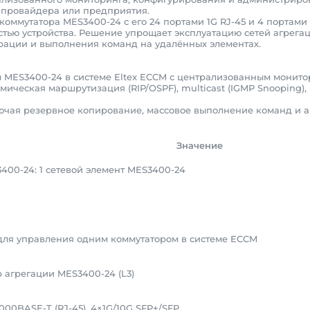
 провайдера или предприятия.
оммутатора MES3400-24 с его 24 портами 1G RJ-45 и 4 портами 
стью устройства. Решение упрощает эксплуатацию сетей агрег
рации и выполнения команд на удалённых элементах.
 MES3400-24 в системе Eltex ECCM с централизованным монит
ческая маршрутизация (RIP/OSPF), multicast (IGMP Snooping), 
чая резервное копирование, массовое выполнение команд и ан
Значение
00-24: 1 сетевой элемент MES3400-24
для управления одним коммутатором в системе ECCM
 агрегации MES3400-24 (L3)
1000BASE-T (RJ-45), 4×1G/10G SFP+/SFP