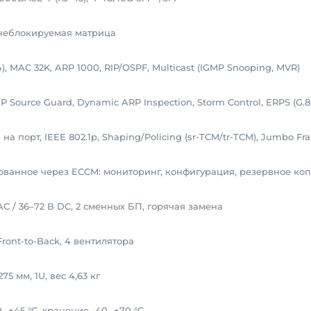
, неблокируемая матрица
), MAC 32K, ARP 1000, RIP/OSPF, Multicast (IGMP Snooping, MVR)
IP Source Guard, Dynamic ARP Inspection, Storm Control, ERPS (G.8
на порт, IEEE 802.1p, Shaping/Policing (sr-TCM/tr-TCM), Jumbo Fr
ованное через ECCM: мониторинг, конфигурация, резервное ко
AC / 36–72 В DC, 2 сменных БП, горячая замена
Front-to-Back, 4 вентилятора
275 мм, 1U, вес 4,63 кг
0…+45 °C, хранение -40…+70 °C