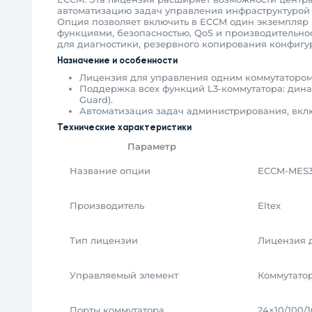
автоматизацию задач управления инфраструктурой
Опция позволяет включить в ECCM один экземпляр к
функциями, безопасностью, QoS и производительно
для диагностики, резервного копирования конфигу
Назначение и особенности
Лицензия для управления одним коммутатором
Поддержка всех функций L3-коммутатора: динами
Guard).
Автоматизация задач администрирования, вклю
Технические характеристики
Параметр
Название опции
ECCM-MES34
Производитель
Eltex
Тип лицензии
Лицензия 
Управляемый элемент
Коммутатор
Порты коммутатора
24×10/100/