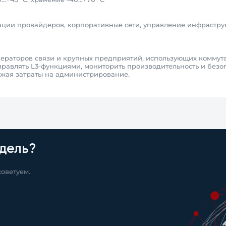
ации провайдеров, корпоративные сети, управление инфрастру
раторов связи и крупных предприятий, использующих коммута
правлять L3-функциями, мониторить производительность и безо
ижая затраты на администрирование.
дель?
оветуем.