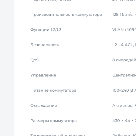
Производительность коммутатора
128 Гбит/с
Функции L2/L3
VLAN (4094
Безопасность
L2-L4 ACL, 
QoS
8 очередей 
Управление
Централиз
Питание коммутатора
100–240 В 
Охлаждение
Активное, 
Размеры коммутатора
430 × 44 × 
Температурный диапазон
Рабочая -1