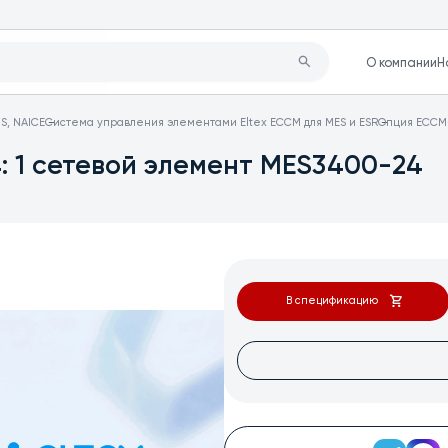
О компании
Н
S, NAICE
Система управления элементами Eltex ECCM для MES и ESR
Опция ECCM-
 1 сетевой элемент MES3400-24
В спецификацию