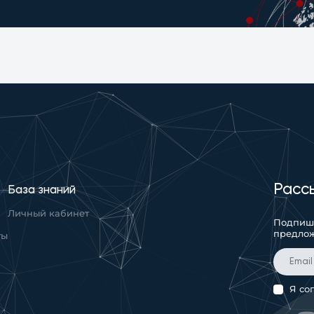
Расс
База знаний
Личный кабинет
Подпиши
предло
ты
Я со