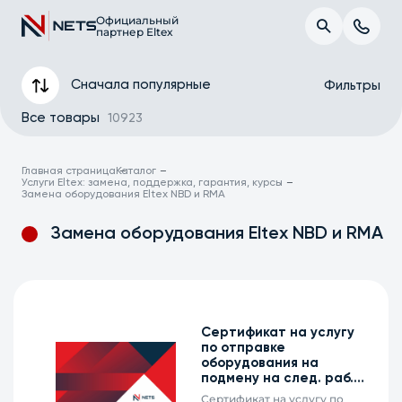
Официальный
партнер Eltex
Сначала популярные
Фильтры
Все товары
10923
Главная страница
Каталог
Услуги Eltex: замена, поддержка, гарантия, курсы
Замена оборудования Eltex NBD и RMA
Замена оборудования Eltex NBD и RMA
Сертификат на услугу
Применить
по отправке
оборудования на
подмену на след. раб.
Сбросить
день, MES2310-48DP, 2 г.
Сертификат на услугу по