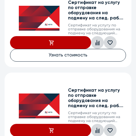
Сертификат на услугу
по отправке
оборудования на
подмену на след. раб.
день, WEP-1L, 2г.
Сертификат на услугу по
отправке оборудования на
подмену на следующий
рабочий день (next business
day shipping) в случае выхода
из строя оборудования,
WEP-1L, 2 календарных года
Узнать стоимость
Сертификат на услугу
по отправке
оборудования на
подмену на след. раб.
день, MES2424B, 2г.
Сертификат на услугу по
отправке оборудования на
подмену на следующий
рабочий день (next business
day shipping) в случае выхода
из строя оборудования,