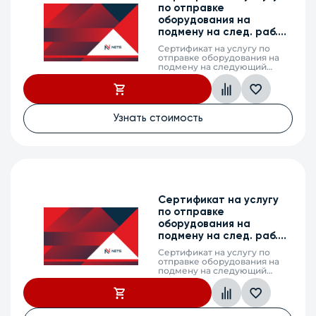
по отправке
оборудования на
подмену на след. раб.
день, MES2310-48DP, 3 г.
Сертификат на услугу по
отправке оборудования на
подмену на следующий
рабочий день (next business
day shipping) в случае выхода
из строя оборудования,
MES2310-48DP, 3
календарных года
Узнать стоимость
Сертификат на услугу
по отправке
оборудования на
подмену на след. раб.
день, MES5600-24, 5 л.
Сертификат на услугу по
отправке оборудования на
подмену на следующий
рабочий день (next business
day shipping) в случае выхода
из строя оборудования,
MES5600-24, 5 календарных