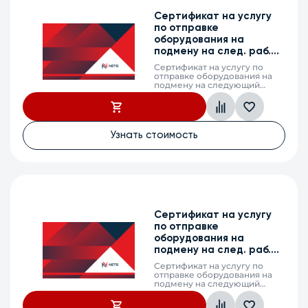
Сертификат на услугу
по отправке
оборудования на
подмену на след. раб.
день, MES5700-32, 3г.
Сертификат на услугу по
отправке оборудования на
подмену на следующий
рабочий день (next business
day shipping) в случае выхода
из строя оборудования,
MES5700-32, 3 календарных
года
Узнать стоимость
Сертификат на услугу
по отправке
оборудования на
подмену на след. раб.
день, MES2310-12XU, 5 л.
Сертификат на услугу по
отправке оборудования на
подмену на следующий
рабочий день (next business
day shipping) в случае выхода