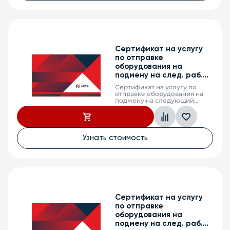
Сертификат на услугу
по отправке
оборудования на
подмену на след. раб.
день, MES2310-48DP, 1 г.
Сертификат на услугу по
отправке оборудования на
подмену на следующий
рабочий день (next business
day shipping) в случае выхода
из строя оборудования,
MES2310-48DP, 1
календарный год
Узнать стоимость
Сертификат на услугу
по отправке
оборудования на
подмену на след. раб.