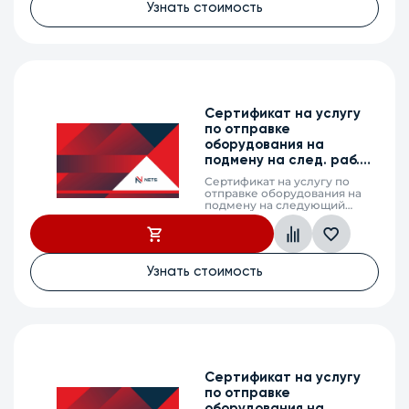
лет
Узнать стоимость
Сертификат на услугу
по отправке
оборудования на
подмену на след. раб.
день, MES2310-48DP, 5 л.
Сертификат на услугу по
отправке оборудования на
подмену на следующий
рабочий день (next business
day shipping) в случае выхода
из строя оборудования,
MES2310-48DP, 5
календарных лет
Узнать стоимость
Сертификат на услугу
по отправке
оборудования на