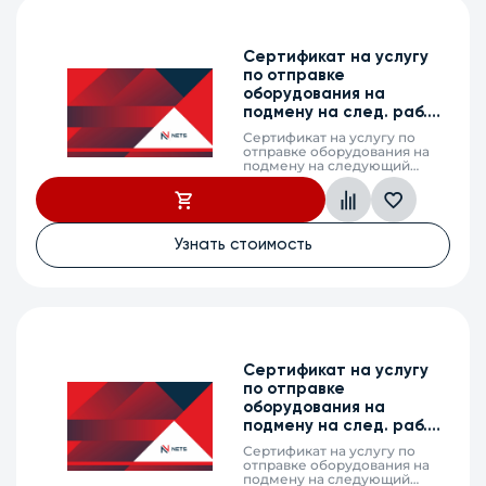
Сертификат на услугу
по отправке
оборудования на
подмену на след. раб.
день, MES5600-24, 2 г.
Сертификат на услугу по
отправке оборудования на
подмену на следующий
рабочий день (next business
day shipping) в случае выхода
из строя оборудования,
MES5600-24, 2 календарных
года
Узнать стоимость
Сертификат на услугу
по отправке
оборудования на
подмену на след. раб.
день, MES5600-24, 1 г.
Сертификат на услугу по
отправке оборудования на
подмену на следующий