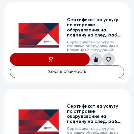
Сертификат на услугу
по отправке
оборудования на
подмену на след. раб.
день, WEP-30L, 2г.
Сертификат на услугу по
отправке оборудования на
подмену на следующий
рабочий день (next business
day shipping) в случае выхода
из строя оборудования,
WEP-30L, 2 календарных
года
Узнать стоимость
Сертификат на услугу
по отправке
оборудования на
подмену на след. раб.
день, WEP-2L, 2г.
Сертификат на услугу по
отправке оборудования на