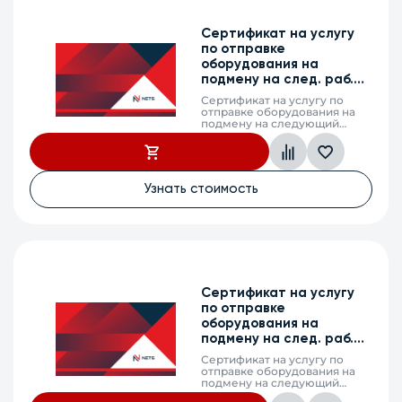
Сертификат на услугу
по отправке
оборудования на
подмену на след. раб.
день, WOP-20L, 2г.
Сертификат на услугу по
отправке оборудования на
подмену на следующий
рабочий день (next business
day shipping) в случае выхода
из строя оборудования,
WOP-20L, 2 календарных
года
Узнать стоимость
Сертификат на услугу
по отправке
оборудования на
подмену на след. раб.
день, WB-2P-LR5, 2г.
Сертификат на услугу по
отправке оборудования на
подмену на следующий
рабочий день (next business