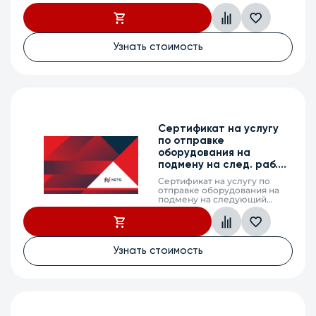
рабочий день (next business
day shipping) в случае выхода
из строя оборудования,
MES5600-24, 1 календарный
год
Узнать стоимость
Сертификат на услугу
по отправке
оборудования на
подмену на след. раб.
день, MES2310-12XU, 3 г.
Сертификат на услугу по
отправке оборудования на
подмену на следующий
рабочий день (next business
day shipping) в случае выхода
из строя оборудования,
MES2310-12XU, 3 календарных
года
Узнать стоимость