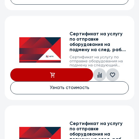
Сертификат на услугу
по отправке
оборудования на
подмену на след. раб.
день, MES5300-48, 1г.
Сертификат на услугу по
отправке оборудования на
подмену на следующий
рабочий день (next business
day shipping) в случае выхода
из строя оборудования,
MES5300-48, 1 календарный
год
Узнать стоимость
Сертификат на услугу
по отправке
оборудования на