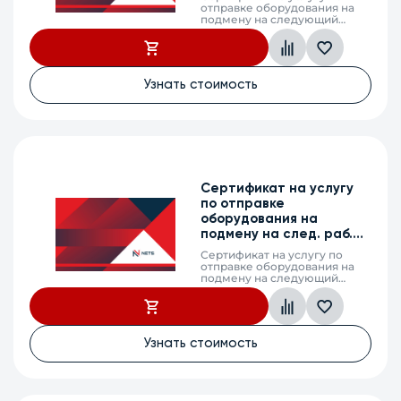
отправке оборудования на
подмену на следующий
рабочий день (next business
day shipping) в случае выхода
из строя оборудования,
MES2410-08DP, 1
календарный год
Узнать стоимость
Сертификат на услугу
по отправке
оборудования на
подмену на след. раб.
день, MES2300DI-28, 1г.
Сертификат на услугу по
отправке оборудования на
подмену на следующий
рабочий день (next business
day shipping) в случае выхода
из строя оборудования,
MES2300DI-28, 1 календарный
год
Узнать стоимость