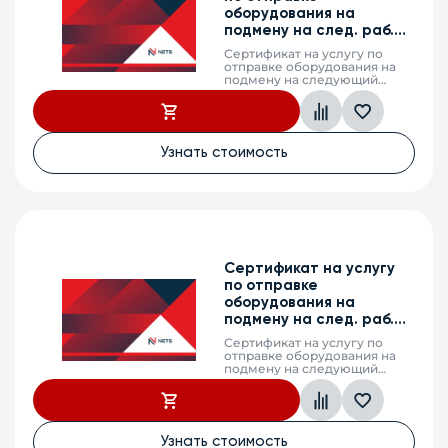
оборудования на
подмену на след. раб.
день, PM600-48/12 BTF,
Сертификат на услугу по
3г.
отправке оборудования на
подмену на следующий
рабочий день (next business
day shipping) в случае выхода
из строя оборудования,
PM600-48/12 BTF, 3
календарных года
Узнать стоимость
Сертификат на услугу
по отправке
оборудования на
подмену на след. раб.
день, ESR-3300, 5г.
Сертификат на услугу по
отправке оборудования на
подмену на следующий
рабочий день (next business
day shipping) в случае выхода
из строя оборудования, ESR-
3300, 5 календарных лет
Узнать стоимость