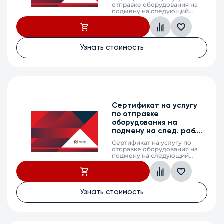
отправке оборудования на
подмену на следующий
рабочий день (next business
day shipping) в случае выхода
из строя оборудования,
MES2310-48DP, 2
календарных года
Узнать стоимость
Сертификат на услугу
по отправке
оборудования на
подмену на след. раб.
день, MES5600-24, 3 г.
Сертификат на услугу по
отправке оборудования на
подмену на следующий
рабочий день (next business
day shipping) в случае выхода
из строя оборудования,
MES5600-24, 3 календарных
года
Узнать стоимость