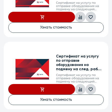
день, WLC-15, 2г.
Сертификат на услугу по
отправке оборудования на
подмену на следующий
рабочий день (next business
day shipping) в случае выхода
из строя оборудования, WLC-
15, 2 календарных года
Узнать стоимость
Сертификат на услугу
по отправке
оборудования на
подмену на след. раб.
день, WLC-30, 2г.
Сертификат на услугу по
отправке оборудования на
подмену на следующий
рабочий день (next business
day shipping) в случае выхода
из строя оборудования, WLC-
30, 2 календарных года
Узнать стоимость