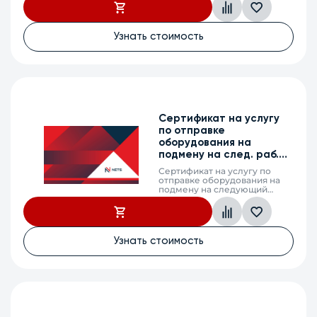
day shipping) в случае выхода
из строя оборудования, WB-
2P-LR5, 2 календарных года
Узнать стоимость
Сертификат на услугу
по отправке
оборудования на
подмену на след. раб.
день, SMG-200, 2г.
Сертификат на услугу по
отправке оборудования на
подмену на следующий
рабочий день (next business
day shipping) в случае выхода
из строя оборудования, SMG-
200, 2 календарных года
Узнать стоимость