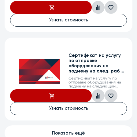
рабочий день (next business
day shipping) в случае выхода
из строя оборудования,
MES2410-08DU, 3
календарных года
Узнать стоимость
Сертификат на услугу
по отправке
оборудования на
подмену на след. раб.
день, MES2300-24P_DC,
Сертификат на услугу по
5л.
отправке оборудования на
подмену на следующий
рабочий день (next business
day shipping) в случае выхода
из строя оборудования,
MES2300-24P_DC, 5
календарных лет
Узнать стоимость
Показать ещё