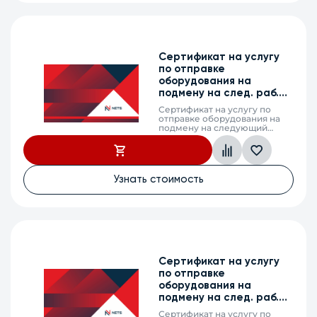
Сертификат на услугу
по отправке
оборудования на
подмену на след. раб.
день, MES5305-48, 1г.
Сертификат на услугу по
отправке оборудования на
подмену на следующий
рабочий день (next business
day shipping) в случае выхода
из строя оборудования,
MES5305-48, 1 календарный
год
Узнать стоимость
Сертификат на услугу
по отправке
оборудования на
подмену на след. раб.
день, MES2410-08DP, 1г.
Сертификат на услугу по