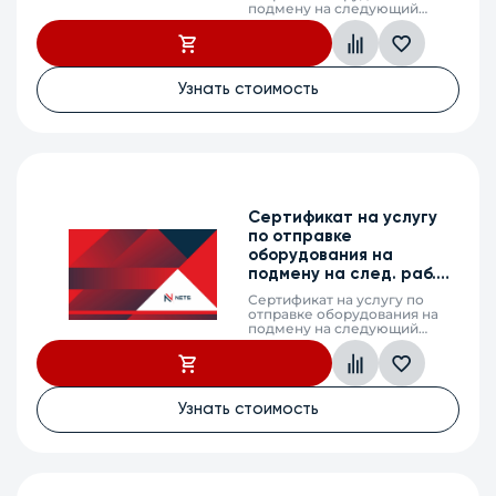
подмену на следующий
рабочий день (next business
day shipping) в случае выхода
из строя оборудования,
WEP-2L, 2 календарных года
Узнать стоимость
Сертификат на услугу
по отправке
оборудования на
подмену на след. раб.
день, ESR-3250, 3г.
Сертификат на услугу по
отправке оборудования на
подмену на следующий
рабочий день (next business
day shipping) в случае выхода
из строя оборудования, ESR-
3250, 3 календарных года
Узнать стоимость