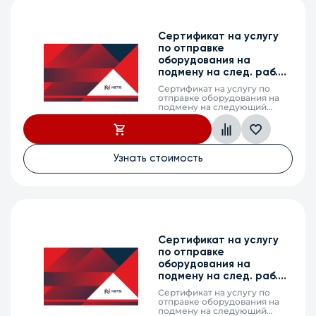
Сертификат на услугу
по отправке
оборудования на
подмену на след. раб.
день, WOP-2ac DC, 2г.
Сертификат на услугу по
отправке оборудования на
подмену на следующий
рабочий день (next business
day shipping) в случае выхода
из строя оборудования,
WOP-2ac DC, 2 календарных
года
Узнать стоимость
Сертификат на услугу
по отправке
оборудования на
подмену на след. раб.
день, MES2410-08DU, 3г.
Сертификат на услугу по
отправке оборудования на
подмену на следующий