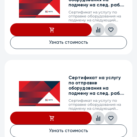
подмену на след. раб.
день, MES5700-32, 1г.
Сертификат на услугу по
отправке оборудования на
подмену на следующий
рабочий день (next business
day shipping) в случае выхода
из строя оборудования,
MES5700-32, 1 календарный
год
Узнать стоимость
Сертификат на услугу
по отправке
оборудования на
подмену на след. раб.
день, MES5700-32, 2г.
Сертификат на услугу по
отправке оборудования на
подмену на следующий
рабочий день (next business
day shipping) в случае выхода
из строя оборудования,
MES5700-32, 2 календарных
года
Узнать стоимость