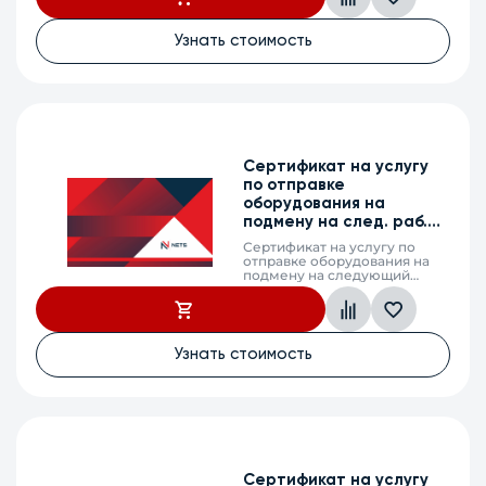
из строя оборудования,
MES2310-12XU, 5 календарных
лет
Узнать стоимость
Сертификат на услугу
по отправке
оборудования на
подмену на след. раб.
день, MES2310-12XU, 2 г.
Сертификат на услугу по
отправке оборудования на
подмену на следующий
рабочий день (next business
day shipping) в случае выхода
из строя оборудования,
MES2310-12XU, 2 календарных
года
Узнать стоимость
Сертификат на услугу