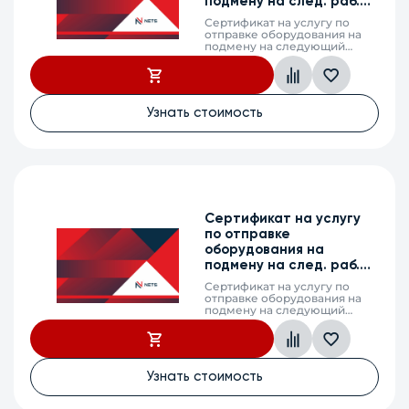
подмену на след. раб.
день, VP-EXT22, 2г.
Сертификат на услугу по
отправке оборудования на
подмену на следующий
рабочий день (next business
day shipping) в случае выхода
из строя оборудования, VP-
EXT22, 2 календарных года
Узнать стоимость
Сертификат на услугу
по отправке
оборудования на
подмену на след. раб.
день, ESR-100, 2г.
Сертификат на услугу по
отправке оборудования на
подмену на следующий
рабочий день (next business
day shipping) в случае выхода
из строя оборудования, ESR-
100, 2 календарных года
Узнать стоимость