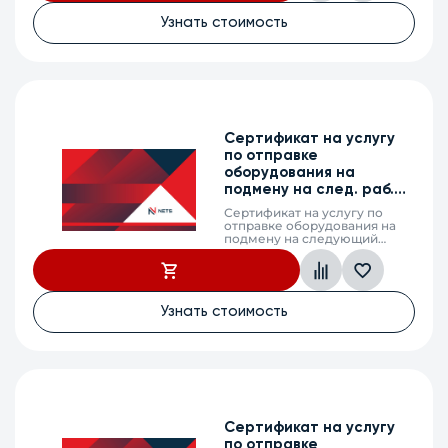
MES2424B, 2 календарных
года
Узнать стоимость
Сертификат на услугу
по отправке
оборудования на
подмену на след. раб.
день, ESR-3250, 1г.
Сертификат на услугу по
отправке оборудования на
подмену на следующий
рабочий день (next business
day shipping) в случае выхода
из строя оборудования, ESR-
3250, 1 календарный год
Узнать стоимость
Сертификат на услугу
по отправке