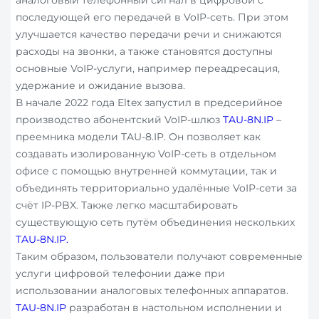
аналоговый телефонный сигнал в цифровой с
последующей его передачей в VoIP-сеть. При этом
улучшается качество передачи речи и снижаются
расходы на звонки, а также становятся доступны
основные VoIP-услуги, например переадресация,
удержание и ожидание вызова.
В начале 2022 года Eltex запустил в предсерийное
производство абонентский VoIP-шлюз
TAU-8N.IP
–
преемника модели TAU-8.IP. Он позволяет как
создавать изолированную VoIP-сеть в отдельном
офисе с помощью внутренней коммутации, так и
объединять территориально удалённые VoIP-сети за
счёт IP-PBX. Также легко масштабировать
существующую сеть путём объединения нескольких
TAU-8N.IP.
Таким образом, пользователи получают современные
услуги цифровой телефонии даже при
использовании аналоговых телефонных аппаратов.
TAU-8N.IP
разработан в настольном исполнении и