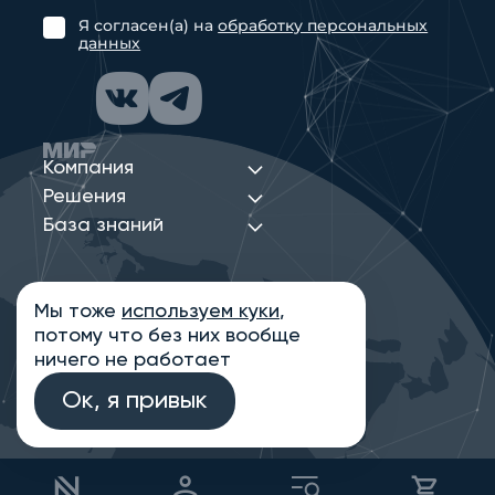
Я согласен(а) на
обработку персональных
данных
Компания
Решения
База знаний
Мы тоже
используем куки
,
Политика конфиденциальности
потому что без них вообще
Информация на сайте носит ознакомительный
характер и не является публичной офертой,
ничего не работает
определяемой положениями статьи 437
Гражданского кодекса РФ
Ок, я привык
© 2013-2026 Новые Сети Интеграция