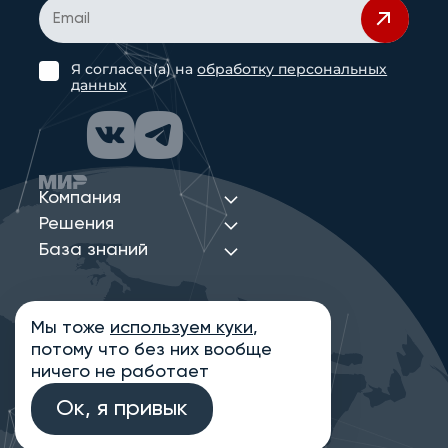
Я согласен(а) на
обработку персональных
данных
Компания
Решения
База знаний
Мы тоже
используем куки
,
Политика конфиденциальности
потому что без них вообще
Информация на сайте носит ознакомительный
характер и не является публичной офертой,
ничего не работает
определяемой положениями статьи 437
Гражданского кодекса РФ
Ок, я привык
© 2013-2026 Новые Сети Интеграция