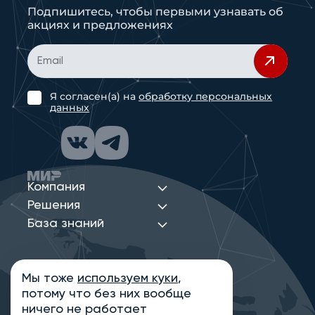
Подпишитесь, чтобы первыми узнавать об
акциях и предложениях
Я согласен(а) на
обработку персональных
данных
Компания
Решения
База знаний
Мы тоже
используем куки
,
Политика конфиденциальности
потому что без них вообще
Информация на сайте носит ознакомительный
характер и не является публичной офертой,
ничего не работает