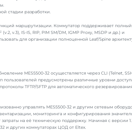
ы.
ной стадии разработки.
ункций маршрутизации. Коммутатор поддерживает полный
2, v.3), IS-IS, RIP, PIM SM/DM, IGMP Proxy, MSDP и др.) и
льзовать для организации полноценной Leaf/Spine архитект
овление MES5500-32 осуществляется через CLI (Telnet, SSH
упп пользователей предусмотрены различные уровни доступ
протоколы TFTP/SFTP для автоматического резервировани
лизованно управлять MES5500-32 и другим сетевым оборуд
нвентаризации, мониторинга и конфигурирования значител
атраты на её техническую поддержку. Начиная с версии 1.1
2 и других коммутаторах ЦОД от Eltex.