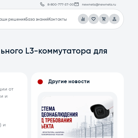
8-800-777-57-00
newnets@newnets.ru
аши решения
База знаний
Контакты
ьного L3-коммутатора для
Другие новости
ции от
ти и
) и