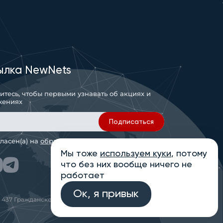
ылка NewNets
тесь, чтобы первыми узнавать об акциях и
жениях
Новый класс оборудования
Подписаться
Eltex: консольный сервер
SCS-32 доступен для
гласен(а) на
обработку персональных данных
заказа
Мы тоже
используем куки
, потому
25.06.2026
что без них вообще ничего не
работает
Подробнее
Ок, я привык
 437 Гражданского кодекса РФ