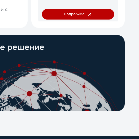
и с
Подробнее
ое решение
AGM, GEL, LiFePO4 и Na-
ion: какую аккумуляторную
технологию выбрать для
ИБП и объектов связи
29.06.2026
Подробнее