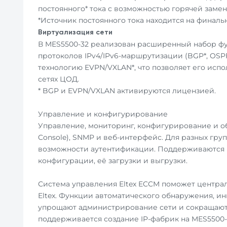
постоянного* тока с возможностью горячей замен
*Источник постоянного тока находится на финаль
Виртуализация сети
В MES5500-32 реализован расширенный набор ф
протоколов IPv4/IPv6-маршрутизации (BGP*, OSPF (v.
технологию EVPN/VXLAN*, что позволяет его испо
сетях ЦОД.
* BGP и EVPN/VXLAN активируются лицензией.
Управление и конфигурирование
Управление, мониторинг, конфигурирование и обн
Console), SNMP и веб-интерфейс. Для разных гр
возможности аутентификации. Поддерживаются 
конфигурации, её загрузки и выгрузки.
Система управления Eltex ECCM поможет центра
Eltex. Функции автоматического обнаружения, и
упрощают администрирование сети и сокращают з
поддерживается создание IP-фабрик на MES5500-3