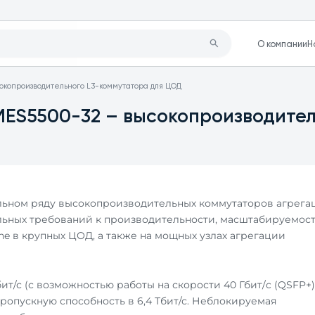
О компании
Н
окопроизводительного L3-коммутатора для ЦОД
ES5500-32 – высокопроизводител
льном ряду высокопроизводительных коммутаторов агрега
уальных требований к производительности, масштабируемос
e в крупных ЦОД, а также на мощных узлах агрегации
т/с (с возможностью работы на скорости 40 Гбит/c (QSFP+)
пропускную способность в 6,4 Тбит/с. Неблокируемая