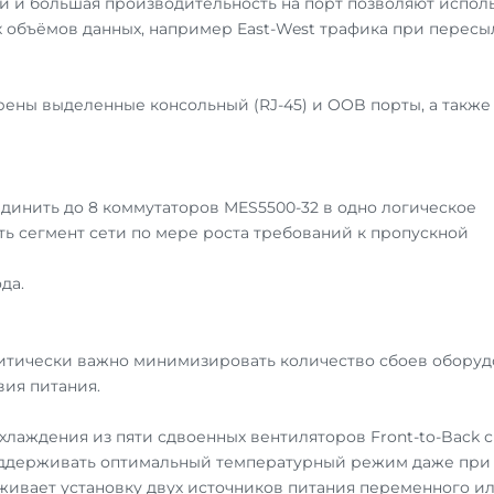
 и большая производительность на порт позволяют испол
 объёмов данных, например East-West трафика при пересы
ены выделенные консольный (RJ-45) и OOB порты, а также
динить до 8 коммутаторов MES5500-32 в одно логическое
ть сегмент сети по мере роста требований к пропускной
да.
итически важно минимизировать количество сбоев оборуд
вия питания.
хлаждения из пяти сдвоенных вентиляторов Front-to-Back с
поддерживать оптимальный температурный режим даже при
рживает установку двух источников питания переменного и