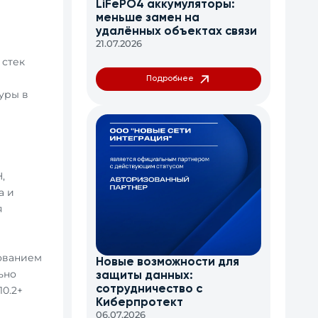
LiFePO4 аккумуляторы:
меньше замен на
удалённых объектах связи
21.07.2026
 стек
Подробнее
уры в
,
а и
я
ованием
Новые возможности для
ьно
защиты данных:
сотрудничество с
0.2+
Киберпротект
06.07.2026