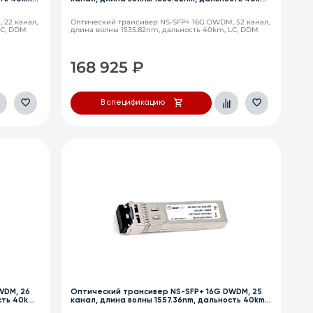
LC, DDM
 22 канал,
Оптический трансивер NS-SFP+ 16G DWDM, 52 канал,
LC, DDM
длина волны 1535.82nm, дальность 40km, LC, DDM
168 925
₽
В спецификацию
WDM, 26
Оптический трансивер NS-SFP+ 16G DWDM, 25
сть 40km,
канал, длина волны 1557.36nm, дальность 40km,
LC, DDM