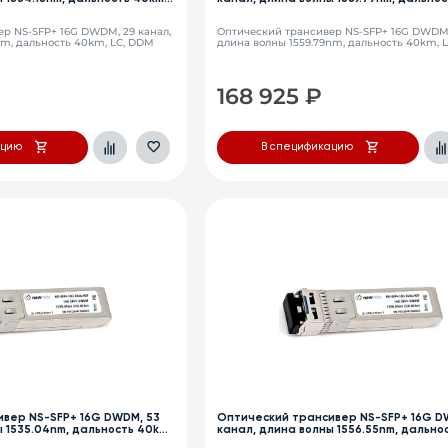
LC, DDM
р NS-SFP+ 16G DWDM, 29 канал,
Оптический трансивер NS-SFP+ 16G DWDM,
nm, дальность 40km, LC, DDM
длина волны 1559.79nm, дальность 40km, 
168 925
₽
ацию
В спецификацию
вер NS-SFP+ 16G DWDM, 53
Оптический трансивер NS-SFP+ 16G D
ы 1535.04nm, дальность 40km,
канал, длина волны 1556.55nm, дально
LC, DDM