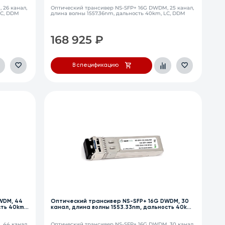
 26 канал,
Оптический трансивер NS-SFP+ 16G DWDM, 25 канал,
LC, DDM
длина волны 1557.36nm, дальность 40km, LC, DDM
168 925
₽
В спецификацию
WDM, 44
Оптический трансивер NS-SFP+ 16G DWDM, 30
сть 40km,
канал, длина волны 1553.33nm, дальность 40km,
LC, DDM
 44 канал,
Оптический трансивер NS-SFP+ 16G DWDM, 30 канал,