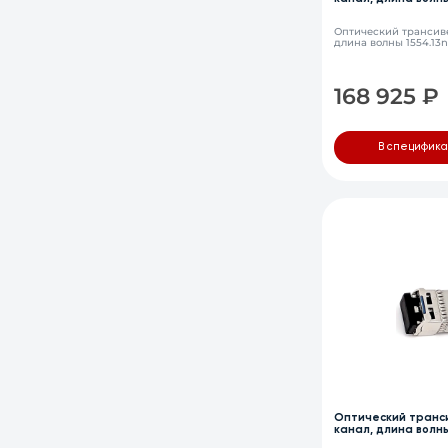
LC, DDM
Оптический трансиве
длина волны 1554.13
168 925
₽
В специфик
Оптический транси
канал, длина волн
LC, DDM