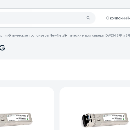
О компании
Н
вания
Оптические трансиверы NewNets
Оптические трансиверы DWDM SFP и SF
6G