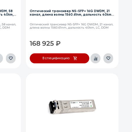
WDM, 58
Оптический трансивер NS-SFP+ 16G DWDM, 21
ть 40km,
канал, длина волны 1560.61nm, дальность 40km,
LC, DDM
 58 канал,
Оптический трансивер NS-SFP+ 16G DWDM, 21 канал,
C, DDM
длина волны 1560.61nm, дальность 40km, LC, DDM
168 925
₽
В спецификацию