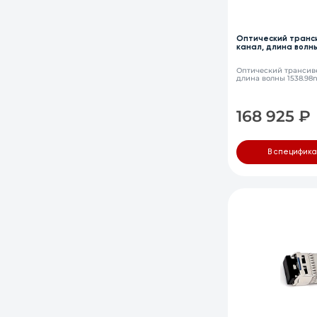
Оптический транс
канал, длина волны
LC, DDM
Оптический трансиве
длина волны 1538.98
168 925
₽
В специфик