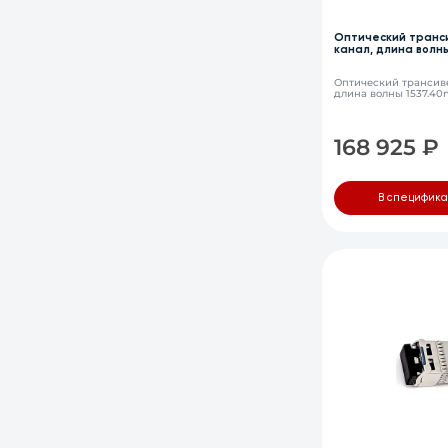
Оптический транс
канал, длина волны
LC, DDM
Оптический трансиве
длина волны 1537.40
168 925
₽
В специфик