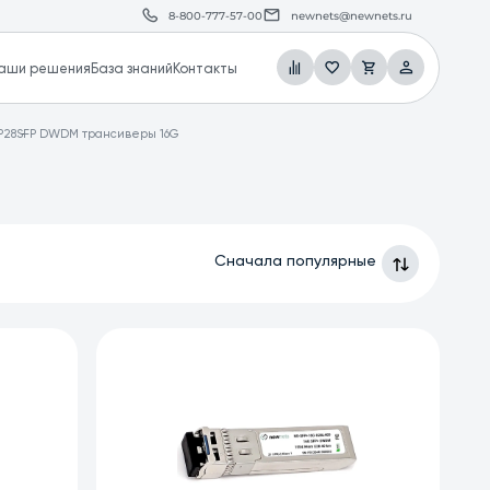
8-800-777-57-00
newnets@newnets.ru
аши решения
База знаний
Контакты
P28
SFP DWDM трансиверы 16G
Сначала популярные