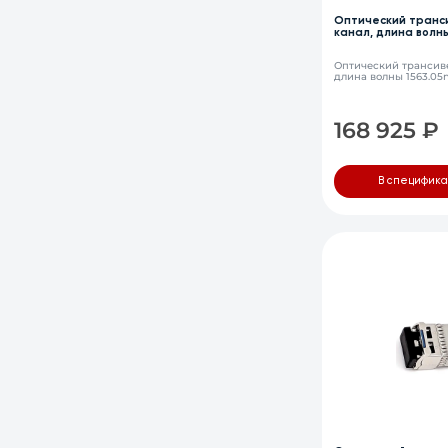
Оптический транси
канал, длина волны
LC, DDM
Оптический трансиве
длина волны 1563.05
168 925
₽
В специфик