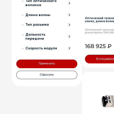
Тип оптического
волокна
Длина волны
Оптический транс
канал, длина волн
LC, DDM
Тип разъема
Оптический трансиве
длина волны 1540.56
Дальность
передачи
168 925
₽
Скорость модуля
В специфик
Применить
Сбросить