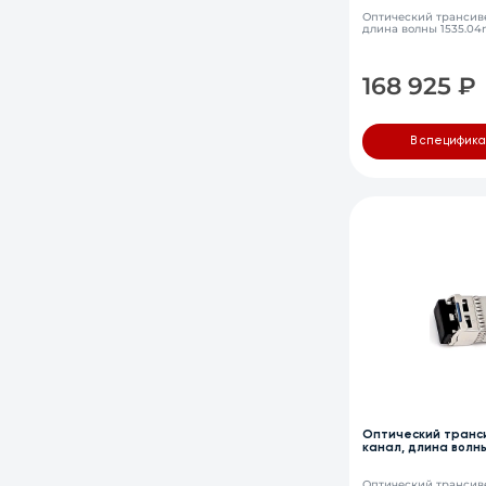
Оптический трансиве
длина волны 1535.04
168 925
₽
В специфик
Оптический транс
канал, длина волны
LC, DDM
Оптический трансиве