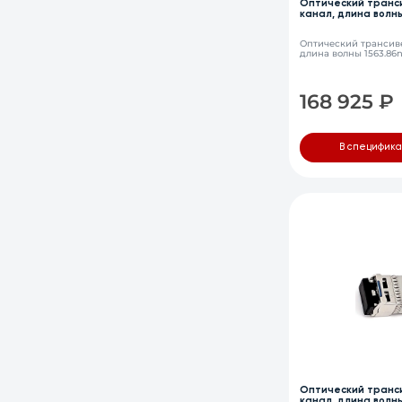
Оптический транси
канал, длина волны
LC, DDM
Оптический трансиве
длина волны 1563.86
168 925
₽
В специфик
Оптический транси
канал, длина волны