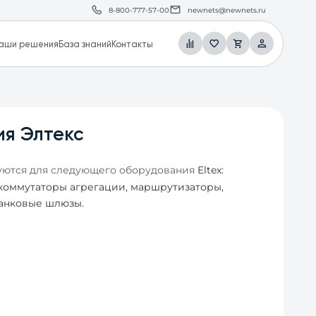
8-800-777-57-00
newnets@newnets.ru
аши решения
База знаний
Контакты
ия Элтекс
уются для следующего оборудования
Eltex
:
коммутаторы агрегации, маршрутизаторы,
анковые шлюзы.