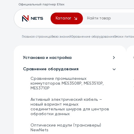
Официальный партнер Eltex
Каталог
Главная страница
База знаний
Сравнение оборудования
Блоки питан
Установка и настройка
Сравнение оборудования
Сравнение промышленных
коммутаторов MES3508P, MES3510P,
MES3710P
Активный электрический кабель –
новый вариант медных
соединительных шнуров для центров
обработки данных
Оптические модули (трансиверы)
NewNets