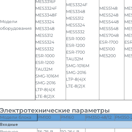
MES3316F
MES3324F
MES3324F
MES5148
ME
MES3348
MES3348F
MES5248
ME
MES5312
Модели
MES3324
MES5448
ME
MES5324
оборудования
MES3348
MES5548
ME
MES5332
MES5312
MES7048
ME
ESR-1000
MES5324
ESR-1700
ESR
ESR-1200
MES5332
ME5100
ME
ESR-1700
ESR-1000
ME5200
ME
TAU32M
ESR-1200
SMG-1016M
TAU32M
SMG-2016
SMG-1016M
LTP-8(4)X
SMG-2016
LTE-8(2)X
LTP-8(4)X
LTE-8(2)X
Электротехнические параметры
Модели блока
PM100
PM160
PM350-48/12
PM350-2
Входные
Входное
36-76 В
110-264 В