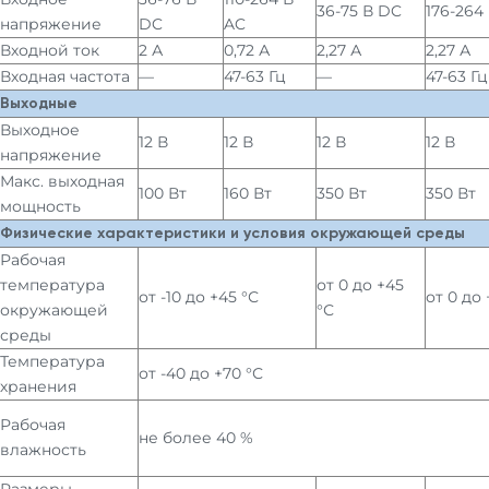
36-75 В DC
176-264
напряжение
DC
AC
Входной ток
2 А
0,72 А
2,27 А
2,27 А
Входная частота
—
47-63 Гц
—
47-63 Гц
Выходные
Выходное
12 В
12 В
12 В
12 В
напряжение
Макс. выходная
100 Вт
160 Вт
350 Вт
350 Вт
мощность
Физические характеристики и условия окружающей среды
Рабочая
температура
от 0 до +45
от -10 до +45 °С
от 0 до 
окружающей
°С
среды
Температура
от -40 до +70 °С
хранения
Рабочая
не более 40 %
влажность