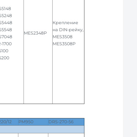
S5148
S5248
S5448
Крепление
S5548
на DIN-рейку,
MES2348P
S7048
MES3508
-1700
MES3508P
5100
5200
20/12
PM950
DRS-270-56