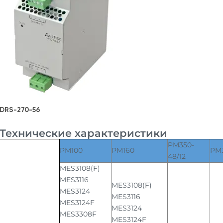
DRS-270-56
Технические характеристики
PM350-
PM100
PM160
PM3
48/12
MES3108(F)
MES3116
MES3108(F)
MES3124
MES3116
MES3124F
MES3124
MES3308F
MES3124F