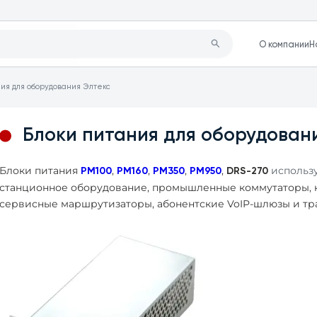
О компании
Н
ия для оборудования Элтекс
Блоки питания для оборудован
Блоки питания
,
,
,
,
использ
PM
100
PM
160
PM
350
PM
950
DRS
-270
станционное оборудование, промышленные коммутаторы, 
сервисные маршрутизаторы, абонентские
VoIP
-шлюзы и тр