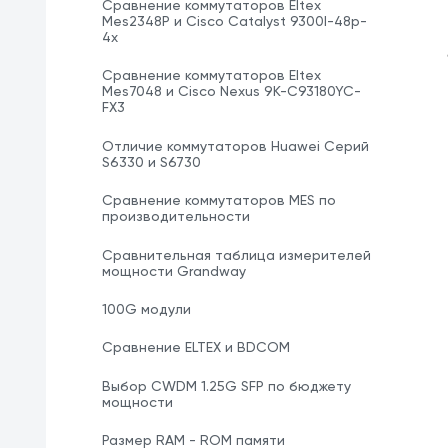
Сравнение коммутаторов Eltex
Mes2348P и Cisco Catalyst 9300l-48p-
4x
Сравнение коммутаторов Eltex
Mes7048 и Cisco Nexus 9K-C93180YC-
FX3
Отличие коммутаторов Huawei Серий
S6330 и S6730
Сравнение коммутаторов MES по
производительности
Сравнительная таблица измерителей
мощности Grandway
100G модули
Сравнение ELTEX и BDCOM
Выбор CWDM 1.25G SFP по бюджету
мощности
Размер RAM - ROM памяти