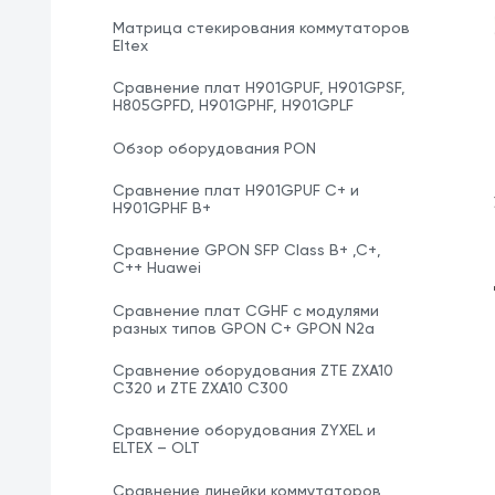
Матрица стекирования коммутаторов
Eltex
Сравнение плат H901GPUF, H901GPSF,
H805GPFD, H901GPHF, H901GPLF
Обзор оборудования PON
Сравнение плат H901GPUF C+ и
H901GPHF B+
Сравнение GPON SFP Class B+ ,C+,
C++ Huawei
Сравнение плат CGHF с модулями
разных типов GPON C+ GPON N2a
Сравнение оборудования ZTE ZXA10
С320 и ZTE ZXA10 C300
Сравнение оборудования ZYXEL и
ELTEX – OLT
Сравнение линейки коммутаторов