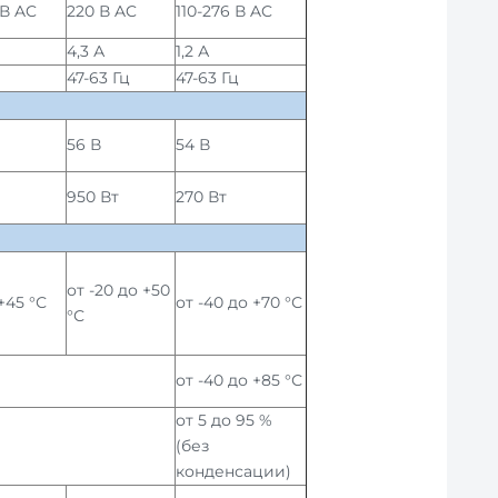
 В AC
220 В AC
110-276 В AC
4,3 А
1,2 А
47-63 Гц
47-63 Гц
56 В
54 В
950 Вт
270 Вт
от -20 до +50
+45 °С
от -40 до +70 °С
°С
от -40 до +85 °С
от 5 до 95 %
(без
конденсации)