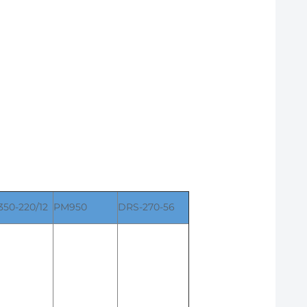
50-220/12
PM950
DRS-270-56