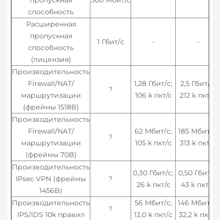
способность
Расширенная
пропускная
1 Гбит/c
-
-
способность
(лицензия)
Производительность
Firewall/NAT/
1,28 Гбит/c;
2,5 Гбит/c;
?
маршрутизации
106 k пкт/с
212 k пкт/c
(фреймы 1518B)
Производительность
Firewall/NAT/
62 Мбит/c;
185 Мбит/c;
?
маршрутизации
105 k пкт/c
313 k пкт/c
(фреймы 70B)
Производительность
0,30 Гбит/c;
0,50 Гбит/с;
IPsec VPN (фреймы
?
26 k пкт/с
43 k пкт/c
1456B)
Производительность
56 Мбит/c;
146 Мбит/c;
?
IPS/IDS 10k правил
12,0 k пкт/c
32,2 k пкт/с