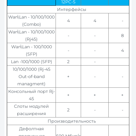
12PC-S
Интерфейсы
Wan\Lan - 10/100/1000
4
4
-
(Combo)
Wan\Lan - 10/100/1000
-
-
8
(Rj45)
Wan\Lan - 100/1000
-
-
4
(SFP)
Lan -100/1000 (SFP)
2
-
10/100/1000 (Rj-45
Out-of-band
+
-
-
managment)
Консольный порт Rj-
+
+
+
45
Слоты модулей
2
-
-
расширения
Производительность
Дефолтная
пропускная
500 Мбит/с