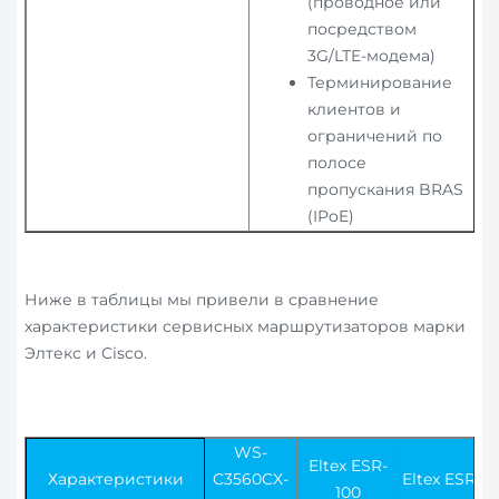
(проводное или
посредством
3G/LTE-модема)
Терминирование
клиентов и
ограничений по
полосе
пропускания BRAS
(IPoE)
Ниже в таблицы мы привели в сравнение
характеристики сервисных маршрутизаторов марки
Элтекс и Cisco.
WS-
Eltex ESR-
Характеристики
C3560CX-
Eltex ESR-21
100