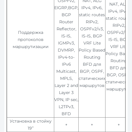
OSPFv2,
NAT, ALG
NAT, ALG
EIGRP,BGP,
IPv4, IPv6,
IPv4, IPv6,
BGP
static routes
static routes
Router
RIPv2,
RIPv2,
Reflector,
OSPFv2/v3,
Поддержка
OSPFv2/v3,
IS-IS,
IS-IS, BGP
протоколов
IS-IS, BGP
IGMPv3,
VRF Lite
маршрутизации
VRF Lite
DVMRP,
Policy Based
Policy Base
IPv4-to-
Routing
Routing
IPv6
BFD для
BFD для
Multicast,
BGP, OSPF,
BGP, OSPF,
MPLS,
статических
статически
Layer 2 and
маршрутов
маршрутов
Layer 3
VPN, IP sec,
L2TPv3,
BFD
Установка в стойку
+
+
+
19’’