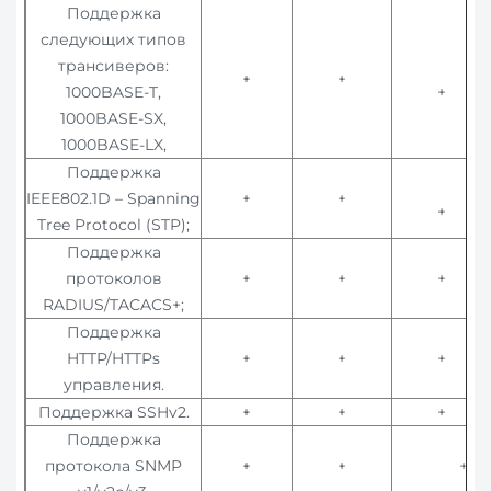
Поддержка
следующих типов
трансиверов:
+
+
1000BASE-T,
+
1000BASE-SX,
1000BASE-LX,
Поддержка
IEEE802.1D – Spanning
+
+
+
Tree Protocol (STP);
Поддержка
протоколов
+
+
+
RADIUS/TACACS+;
Поддержка
HTTP/HTTPs
+
+
+
управления.
Поддержка SSHv2.
+
+
+
Поддержка
протокола SNMP
+
+
+