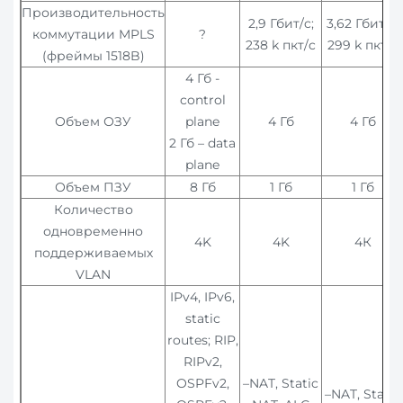
Производительность
2,9 Гбит/c;
3,62 Гбит/c;
коммутации MPLS
?
238 k пкт/c
299 k пкт/c
(фреймы 1518B)
4 Гб -
control
Объем ОЗУ
plane
4 Гб
4 Гб
2 Гб – data
plane
Объем ПЗУ
8 Гб
1 Гб
1 Гб
Количество
одновременно
4K
4K
4К
поддерживаемых
VLAN
IPv4, IPv6,
static
routes; RIP,
RIPv2,
OSPFv2,
–NAT, Static
–NAT, Static