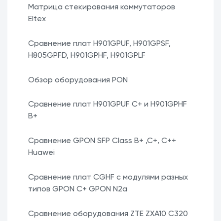
Матрица стекирования коммутаторов
Eltex
Сравнение плат H901GPUF, H901GPSF,
H805GPFD, H901GPHF, H901GPLF
Обзор оборудования PON
Сравнение плат H901GPUF C+ и H901GPHF
B+
Сравнение GPON SFP Class B+ ,C+, C++
Huawei
Сравнение плат CGHF с модулями разных
типов GPON C+ GPON N2a
Сравнение оборудования ZTE ZXA10 С320