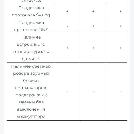
v1/v2c/v3.
Поддержка
+
+
+
протокола Syslog
Поддержка
-
+
+
протокола DNS
Наличие
встроенного
+
+
+
температурного
датчика.
Наличие съемных
резервируемых
блоков
вентиляторов,
-
-
-
поддержка их
замены без
выключения
коммутатора