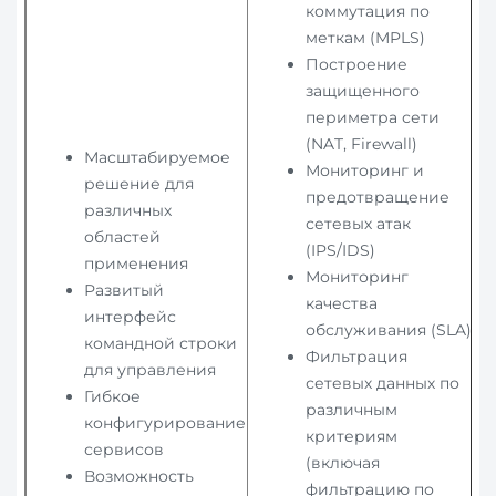
коммутация по
меткам (MPLS)
Построение
защищенного
периметра сети
(NAT, Firewall)
Масштабируемое
Мониторинг и
решение для
предотвращение
различных
сетевых атак
областей
(IPS/IDS)
применения
Мониторинг
Развитый
качества
интерфейс
обслуживания (SLA)
командной строки
Фильтрация
для управления
сетевых данных по
Гибкое
различным
конфигурирование
критериям
сервисов
(включая
Возможность
фильтрацию по