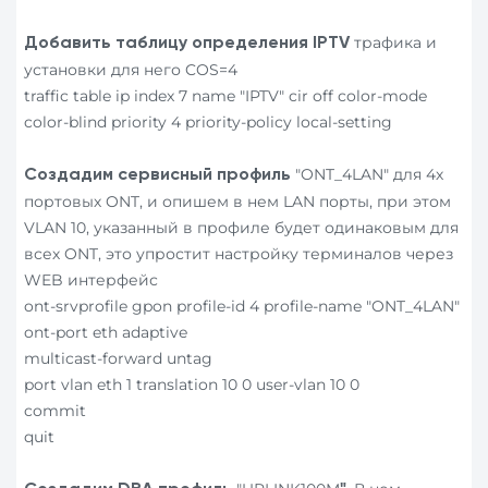
трафика и
Добавить таблицу определения
IPTV
установки для него COS=4
traffic table ip index 7 name "IPTV" cir off color-mode
color-blind priority 4 priority-policy local-setting
"ONT_4LAN" для 4х
Создадим сервисный
профиль
портовых ONT, и опишем в нем LAN порты, при этом
VLAN 10, указанный в профиле будет одинаковым для
всех ONT, это упростит настройку терминалов через
WEB интерфейс
ont-srvprofile gpon profile-id 4 profile-name "ONT_4LAN"
ont-port eth adaptive
multicast-forward untag
port vlan eth 1 translation 10 0 user-vlan 10 0
commit
quit