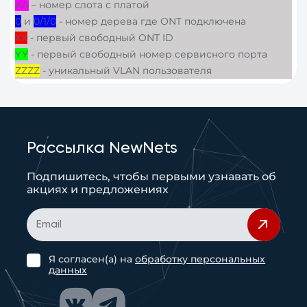
AA
– номер слота с платой
0
и
0/1/0
- номер дерева где ONT подключена
ХХ
- первый свободный ONT ID
YY
- первый свободный номер сервисного порта
ZZZZ
- уникальный VLAN пользователя
Рассылка NewNets
Подпишитесь, чтобы первыми узнавать об
акциях и предложениях
Я согласен(а) на
обработку персональных
данных