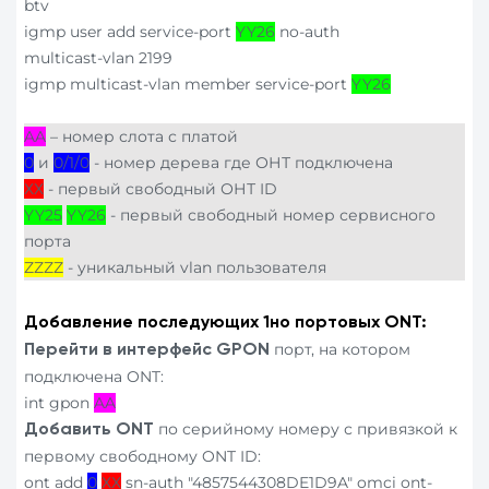
btv
igmp user add service-port
YY26
no-auth
multicast-vlan 2199
igmp multicast-vlan member service-port
YY26
AA
– номер слота с платой
0
и
0/1/0
- номер дерева где ОНТ подключена
ХХ
- первый свободный ОНТ ID
YY
25
YY
26
- первый свободный номер сервисного
порта
ZZZZ
- уникальный vlan пользователя
Добавление последующих 1но портовых
ONT
:
порт, на котором
Перейти в интерфейс
GPON
подключена ONT:
int gpon
AA
по серийному номеру с привязкой к
Добавить
ONT
первому свободному ONT ID:
ont add
0
ХХ
sn-auth "4857544308DE1D9A" omci ont-