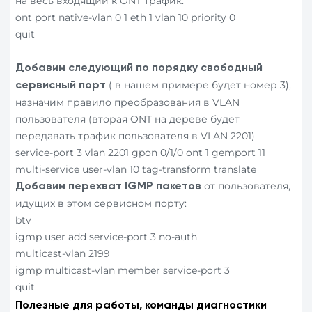
на весь входящий к ONT трафик:
ont port native-vlan 0 1 eth 1 vlan 10 priority 0
quit
Добавим следующий по порядку свободный
( в нашем примере будет номер 3),
сервисный порт
назначим правило преобразования в VLAN
пользователя (вторая ONT на дереве будет
передавать трафик пользователя в VLAN 2201)
service-port 3 vlan 2201 gpon 0/1/0 ont 1 gemport 11
multi-service user-vlan 10 tag-transform translate
от пользователя,
Добавим перехват
IGMP
пакетов
идущих в этом сервисном порту:
btv
igmp user add service-port 3 no-auth
multicast-vlan 2199
igmp multicast-vlan member service-port 3
quit
Полезные для работы, команды диагностики