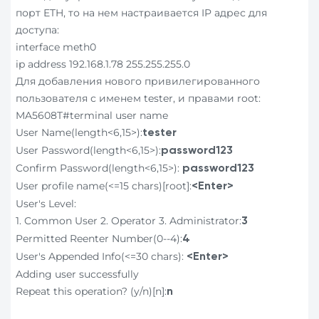
порт ETH, то на нем настраивается IP адрес для
доступа:
interface meth0
ip address 192.168.1.78 255.255.255.0
Для добавления нового привилегированного
пользователя с именем tester, и правами root:
MA5608T#terminal user name
User Name(length<6,15>):
tester
User Password(length<6,15>):
password123
Confirm Password(length<6,15>):
password123
User profile name(<=15 chars)[root]:
<Enter>
User's Level:
1. Common User 2. Operator 3. Administrator:
3
Permitted Reenter Number(0--4):
4
User's Appended Info(<=30 chars):
<Enter>
Adding user successfully
Repeat this operation? (y/n)[n]:
n