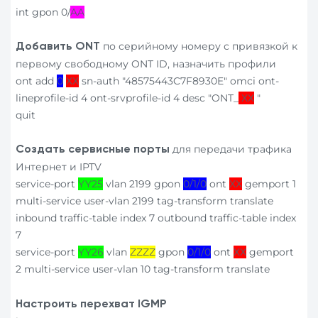
int gpon 0/
AA
по серийному номеру с привязкой к
Добавить
ONT
первому свободному ONT ID, назначить профили
ont add
0
ХХ
sn-auth "48575443C7F8930E" omci ont-
lineprofile-id 4 ont-srvprofile-id 4 desc "ONT_
ХХ
"
quit
для передачи трафика
Создать сервисные порты
Интернет и IPTV
service-port
YY25
vlan 2199 gpon
0/1/0
ont
ХХ
gemport 1
multi-service user-vlan 2199 tag-transform translate
inbound traffic-table index 7 outbound traffic-table index
7
service-port
YY26
vlan
ZZZZ
gpon
0/1/0
ont
ХХ
gemport
2 multi-service user-vlan 10 tag-transform translate
Настроить перехват
IGMP