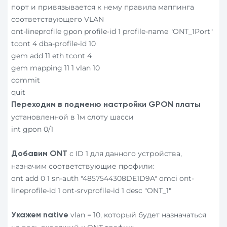
порт и привязывается к нему правила маппинга
соответствующего VLAN
ont-lineprofile gpon profile-id 1 profile-name "ONT_1Port"
tcont 4 dba-profile-id 10
gem add 11 eth tcont 4
gem mapping 11 1 vlan 10
commit
quit
Переходим в подменю настройки
GPON
платы
установленной в 1м слоту шасси
int gpon 0/1
с ID 1 для данного устройства,
Добавим
ONT
назначим соответствующие профили:
ont add 0 1 sn-auth "4857544308DE1D9A" omci ont-
lineprofile-id 1 ont-srvprofile-id 1 desc "ONT_1"
vlan = 10, который будет назначаться
Укажем
native