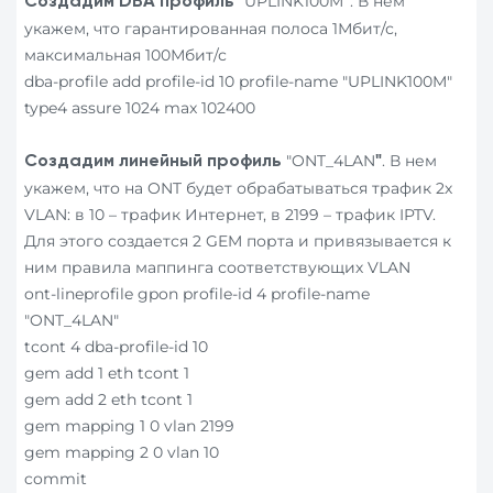
"UPLINK100M
. В нем
Создадим DBA
профиль
"
укажем, что гарантированная полоса 1Мбит/с,
максимальная 100Мбит/с
dba-profile add profile-id 10 profile-name "UPLINK100M"
type4 assure 1024 max 102400
"ONT_4LAN
. В нем
Создадим линейный
профиль
"
укажем, что на ONT будет обрабатываться трафик 2х
VLAN: в 10 – трафик Интернет, в 2199 – трафик IPTV.
Для этого создается 2 GEM порта и привязывается к
ним правила маппинга соответствующих VLAN
ont-lineprofile gpon profile-id 4 profile-name
"ONT_4LAN"
tcont 4 dba-profile-id 10
gem add 1 eth tcont 1
gem add 2 eth tcont 1
gem mapping 1 0 vlan 2199
gem mapping 2 0 vlan 10
commit