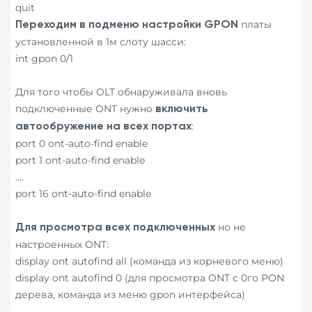
quit
платы
Переходим в подменю настройки
GPON
установленной в 1м слоту шасси:
int gpon 0/1
Для того чтобы OLT обнаруживала вновь
подключенные ONT нужно
включить
:
автообружение на всех портах
port 0 ont-auto-find enable
port 1 ont-auto-find enable
….
port 16 ont-auto-find enable
но не
Для просмотра всех подключенных
настроенных ONT:
display ont autofind all (команда из корневого меню)
display ont autofind 0 (для просмотра ONT с 0го PON
дерева, команда из меню gpon интерфейса)