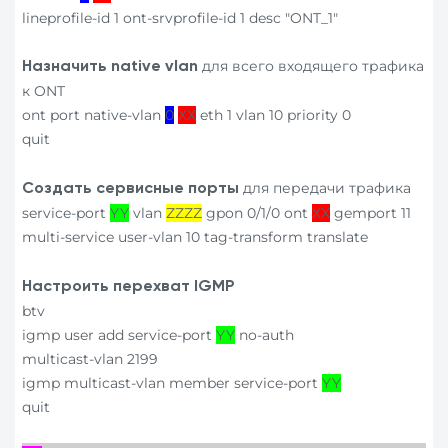
lineprofile-id 1 ont-srvprofile-id 1 desc "ONT_1"
для всего входящего трафика
Назначить
native
vlan
к ONT
ont port native-vlan
0
ХХ
eth 1 vlan 10 priority 0
quit
для передачи трафика
Создать сервисные порты
service-port
YY
vlan
ZZZZ
gpon 0/1/0 ont
ХХ
gemport 11
multi-service user-vlan 10 tag-transform translate
Настроить перехват
IGMP
btv
igmp user add service-port
YY
no-auth
multicast-vlan 2199
igmp multicast-vlan member service-port
YY
quit