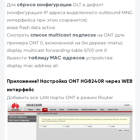
Для
OLT в дефолт
сброса конфигурации
(конфигурация IP адреса выделенного outbound MNG
интерфейса при этом сохранится):
erase flash data active
Смотреть
на ONT (для
список
multicast
подписок
примера ONT 0, включенной на 0м дереве платы)
display multicast forwarding-table 0/1/0 ont 0
Вывести
устройства:
таблицу МАС адресов
display mac-address all
Приложение1 Настройка
ONT
HG
8240
R
через
WEB
интерфейс
Добавить все LAN порты ONT в режим Router