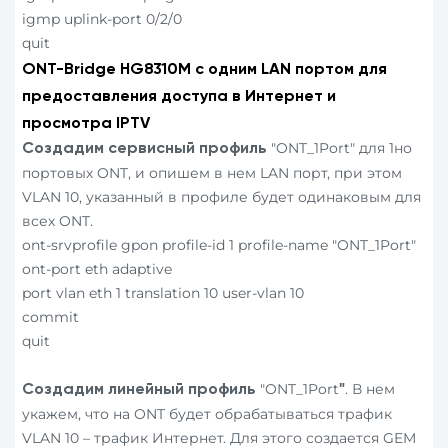
igmp uplink-port 0/2/0
quit
ONT-Bridge HG8310M
с одним
LAN
портом для
предоставления доступа в Интернет и
просмотра IPTV
"ONT_1Port" для 1но
Создадим сервисный
профиль
портовых ONT, и опишем в нем LAN порт, при этом
VLAN 10, указанный в профиле будет одинаковым для
всех ONT.
ont-srvprofile gpon profile-id 1 profile-name "ONT_1Port"
ont-port eth adaptive
port vlan eth 1 translation 10 user-vlan 10
commit
quit
"ONT_1Port
. В нем
Создадим линейный
профиль
"
укажем, что на ONT будет обрабатываться трафик
VLAN 10 – трафик Интернет. Для этого создается GEM