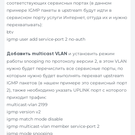
соответствующих сервисных портах (в данном
примере IGMP пакеты в upstream будут идти в
сервисном порту услуги Интернет, оттуда их и нужно
перехватывать):
btv
igmp user add service-port 2 no-auth
и установить режим
Добавить
multicast
VLAN
работы snooping по протоколу версии 2, в этом VLAN
нужно будет перечислить все сервисные порты, по
которым нужно будет выполнять перехват upstream
IGMP пакетов (в нашем примере это сервисный порт
2), также необходимо указать UPLINK порт с которого
приходит трафик:
multicast-vlan 2199
igmp version v2
igmp match mode disable
igmp multicast-vlan member service-port 2
igmp mode snooping