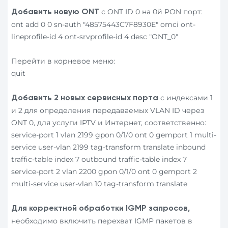
с ONT ID 0 на 0й PON порт:
Добавить новую
ONT
ont add 0 0 sn-auth "48575443C7F8930E" omci ont-
lineprofile-id 4 ont-srvprofile-id 4 desc "ONT_0"
Перейти в корневое меню:
quit
с индексами 1
Добавить 2 новых сервисных порта
и 2 для определения передаваемых VLAN ID через
ONT 0, для услуги IPTV и Интернет, соответственно:
service-port 1 vlan 2199 gpon 0/1/0 ont 0 gemport 1 multi-
service user-vlan 2199 tag-transform translate inbound
traffic-table index 7 outbound traffic-table index 7
service-port 2 vlan 2200 gpon 0/1/0 ont 0 gemport 2
multi-service user-vlan 10 tag-transform translate
Для корректной обработки
IGMP
запросов,
необходимо включить перехват IGMP пакетов в