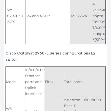
4
WS-
комбинир
C2960XR-
24 and 4 SFP
MES3324
порта
24TS-I
10/100/100
T/1000Base
4 порта 1
X(SFP+)
Cisco Catalyst 2960-L Series configurations L2
switch
10/100/1000
Ethernet
Model
ports and
Eltex
Total ports
Uplink
interfaces
8 портов 10/100/1000
Base-T,
WS-