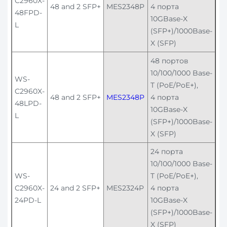
C2960X-
48 and 2 SFP+
MES2348P
4 порта
48FPD-
10GBase-X
L
(SFP+)/1000Base-
X (SFP)
48 портов
10/100/1000 Base-
WS-
T (PoE/PoE+),
C2960X-
48 and 2 SFP+
MES2348P
4 порта
48LPD-
10GBase-X
L
(SFP+)/1000Base-
X (SFP)
24 порта
10/100/1000 Base-
WS-
T (PoE/PoE+),
C2960X-
24 and 2 SFP+
MES2324P
4 порта
24PD-L
10GBase-X
(SFP+)/1000Base-
X (SFP)