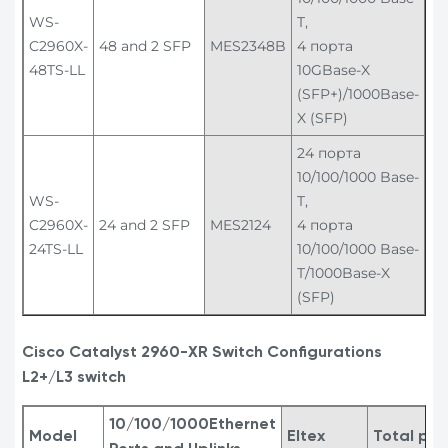
WS-
T,
C2960X-
48 and 2 SFP
MES2348B
4 порта
48TS-LL
10GBase-X
(SFP+)/1000Base-
X (SFP)
24 порта
10/100/1000 Base-
WS-
T,
C2960X-
24 and 2 SFP
MES2124
4 порта
24TS-LL
10/100/1000 Base-
T/1000Base-X
(SFP)
Cisco
Catalyst 2960-XR Switch Configurations
L2+/L3 switch
10/100/1000Ethernet
Model
Eltex
Total por