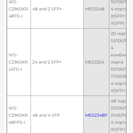
WS-
10/100/100
C2960XR-
48 and 2 SFP+
MES3348
4 порта 1
48TD-I
X(SFP+)/1
X(SFP)
20 портов
10/100/100
4
WS-
комбинир
C2960XR-
24 and 2 SFP+
MES3324
порта
24TD-I
10/100/100
T/1000Base
4 порта 1
X(SFP+)
48 порто
WS-
10/100/100
C2960XR-
48 and 4 SFP
MES2348P
(PoE/PoE+)
48FPS-I
4 порта 1
X(SFP+)