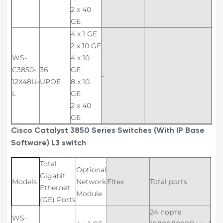
2 x 40
GE
4 x 1 GE
2 x 10 GE
WS-
4 x 10
C3850-
36
GE
-
12X48U-
UPOE
8 x 10
L
GE
2 x 40
GE
Cisco Catalyst 3850 Series Switches (With IP Base
Software) L3 switch
Total
Optional
Gigabit
Models
Network
Eltex
Total ports
Ethernet
Module
(GE) Ports
24 порта
WS-