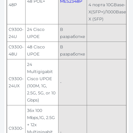
48 POE+
MES2348P
48P
4 порта 10GBase-
X(SFP+)/1000Base-
X (SFP)
C9300-
24 Cisco
В
24U
UPOE
разработке
C9300-
48 Cisco
В
48U
UPOE
разработке
24
Multigigabit
C9300-
Cisco UPOE
-
24UX
(100M, 1G,
2.5G, 5G, or 10
Gbps)
36x 100
Mbps,1G, 2.5G
+ 12x
C9300-
Multigigabit
-