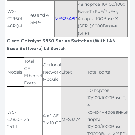
48 портов 10/100/1000
WS-
Base-T (PoE/PoE+),
48 and 4
C2960L-
MES2348P
4 порта 10GBase-X
SFP+
48PQ-LL
(SFP+)/1000Base-X
(SFP)
Cisco Catalyst 3850 Series Switches (With LAN
Base Software) L3 Switch
Total
Optional
GE
Models
Network
Eltex
Total ports
Ethernet
Module
Ports
20 портов
10/100/1000Base-T,
4
WS-
комбинированных
4 x 1 GE
C3850-
24
MES3324
порта
2 x 10 GE
24T-L
10/100/1000Base-
T/1000Base-X(SFP),