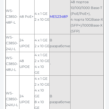
48 портов
10/100/1000 Base-T
WS-
4 x 1 GE
(PoE/PoE+),
C3850-
48 PoE+
MES2348P
2 x 10 GE
4 порта 10GBase-X
48F-L
(SFP+)/1000Base-X
(SFP)
WS-
24
4 x 1 GE
В
C3850-
UPOE
2 x 10 GE
разработке
24U-L
4 x 1 GE
WS-
48
2 x 10 GE
C3850-
-
UPOE
4 x 10
48U-L
GE
4 x 1 GE
2 x 10 GE
4 x 10
WS-
24
GE
В
C3850-
UPOE
8 x 10
разработке
24XU-L
GE