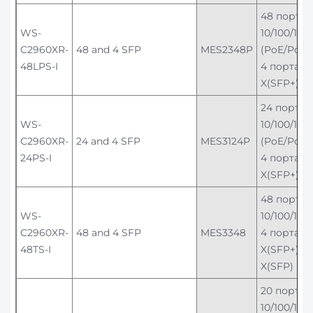
48 порто
WS-
10/100/100
C2960XR-
48 and 4 SFP
MES2348P
(PoE/PoE+)
48LPS-I
4 порта 1
X(SFP+)
24 порта
WS-
10/100/100
C2960XR-
24 and 4 SFP
MES3124P
(PoE/PoE+)
24PS-I
4 порта 1
X(SFP+)
48 порто
WS-
10/100/100
C2960XR-
48 and 4 SFP
MES3348
4 порта 1
48TS-I
X(SFP+)/1
X(SFP)
20 портов
10/100/100