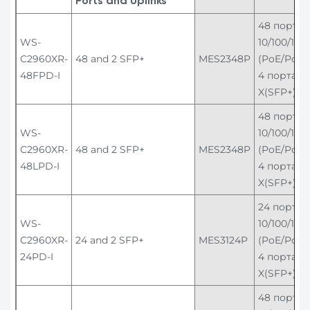
Ports
and Uplinks
48 порто
WS-
10/100/100
C2960XR-
48 and 2 SFP+
MES2348P
(PoE/PoE+)
48FPD-I
4 порта 1
X(SFP+)
48 порто
WS-
10/100/100
C2960XR-
48 and 2 SFP+
MES2348P
(PoE/PoE+)
48LPD-I
4 порта 1
X(SFP+)
24 порта
WS-
10/100/100
C2960XR-
24 and 2 SFP+
MES3124P
(PoE/PoE+)
24PD-I
4 порта 1
X(SFP+)
48 порто