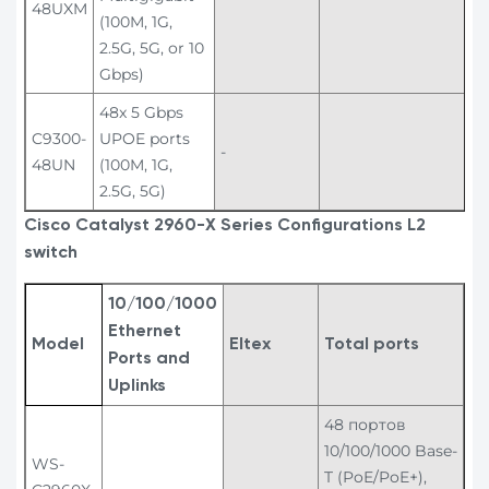
48UXM
(100M, 1G,
2.5G, 5G, or 10
Gbps)
48x 5 Gbps
C9300-
UPOE ports
-
48UN
(100M, 1G,
2.5G, 5G)
Cisco Catalyst 2960-X Series Configurations L2
switch
10/100/1000
Ethernet
Model
Eltex
Total ports
Ports
and
Uplinks
48 портов
10/100/1000 Base-
WS-
T (PoE/PoE+),