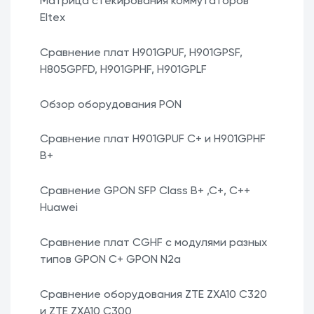
Матрица стекирования коммутаторов
Eltex
Сравнение плат H901GPUF, H901GPSF,
H805GPFD, H901GPHF, H901GPLF
Обзор оборудования PON
Сравнение плат H901GPUF C+ и H901GPHF
B+
Сравнение GPON SFP Class B+ ,C+, C++
Huawei
Сравнение плат CGHF с модулями разных
типов GPON C+ GPON N2a
Сравнение оборудования ZTE ZXA10 С320
и ZTE ZXA10 C300