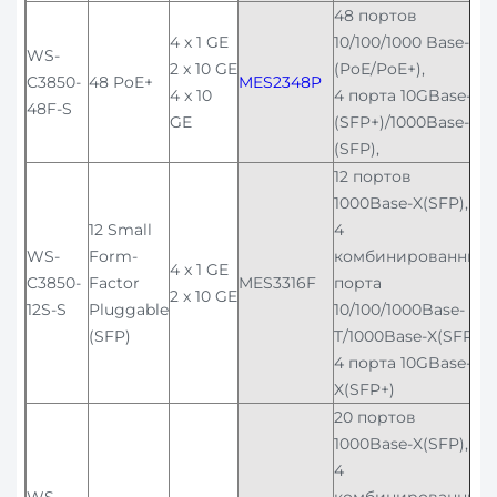
48 портов
4 x 1 GE
10/100/1000 Base-T
WS-
2 x 10 GE
(PoE/PoE+),
C3850-
48 PoE+
MES2348P
4 x 10
4 порта 10GBase-X
48F-S
GE
(SFP+)/1000Base-X
(SFP),
12 портов
1000Base-X(SFP),
12 Small
4
WS-
Form-
комбинированных
4 x 1 GE
C3850-
Factor
MES3316F
порта
2 x 10 GE
12S-S
Pluggable
10/100/1000Base-
(SFP)
T/1000Base-X(SFP),
4 порта 10GBase-
X(SFP+)
20 портов
1000Base-X(SFP),
4
WS-
комбинированных