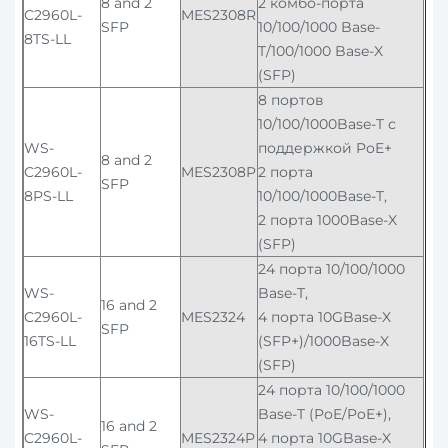
8 and 2
2 комбо-порта
C2960L-
MES2308R
SFP
10/100/1000 Base-
8TS-LL
T/100/1000 Base-X
(SFP)
8 портов
10/100/1000Base-T с
WS-
поддержкой PoE+
8 and 2
C2960L-
MES2308P
2 порта
SFP
8PS-LL
10/100/1000Base-T,
2 порта 1000Base-X
(SFP)
24 порта 10/100/1000
WS-
Base-T,
16 and 2
C2960L-
MES2324
4 порта 10GBase-X
SFP
16TS-LL
(SFP+)/1000Base-X
(SFP)
24 порта 10/100/1000
WS-
Base-T (PoE/PoE+),
16 and 2
C2960L-
MES2324P
4 порта 10GBase-X