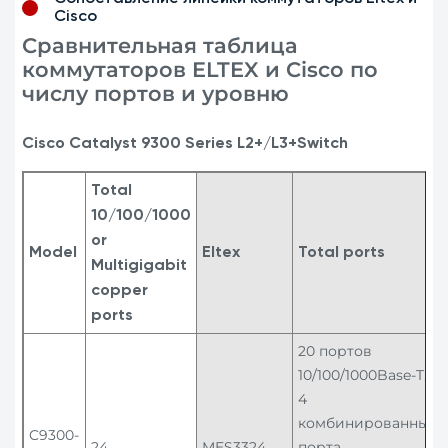
Cisco
Сравнительная таблица
коммутаторов ELTEX и Cisco по
числу портов и уровню
Cisco Catalyst 9300 Series L2+/L3+Switch
Total
10/100/1000
or
Model
Eltex
Total ports
Multigigabit
copper
ports
20 портов
10/100/1000Base-T,
4
комбинированных
C9300-
24
MES3324
порта